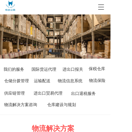
T
o
g
g
l
e
n
a
v
i
g
保税仓库
我们的服务
国际货运代理
进出口报关
a
t
物流保险
仓储分拨管理
运输配送
物流信息系统
i
o
供应链管理
进出口贸易代理
出口退税服务
n
物流解决方案咨询
仓库建设与规划
物流解决方案