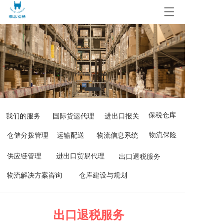
T
o
g
g
l
e
n
a
v
i
g
保税仓库
我们的服务
国际货运代理
进出口报关
a
t
物流保险
仓储分拨管理
运输配送
物流信息系统
i
o
供应链管理
进出口贸易代理
出口退税服务
n
物流解决方案咨询
仓库建设与规划
出口退税服务