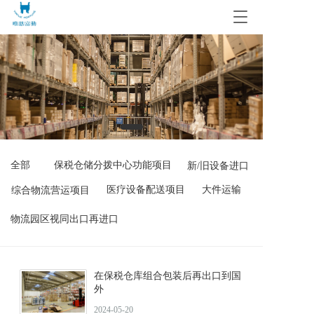
T
o
g
g
l
e
n
a
v
i
g
全部
保税仓储分拨中心功能项目
新/旧设备进口
a
t
医疗设备配送项目
大件运输
综合物流营运项目
i
o
物流园区视同出口再进口
n
在保税仓库组合包装后再出口到国
外
2024-05-20